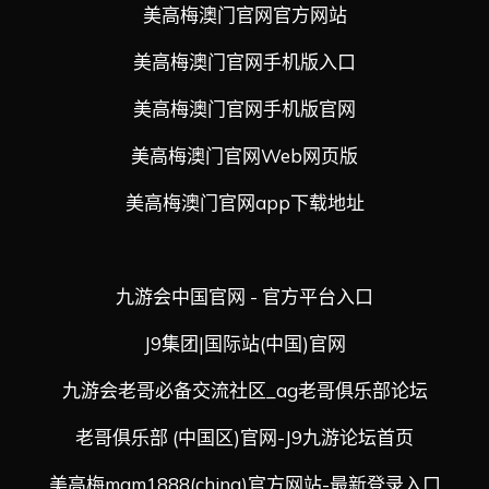
美高梅澳门官网官方网站
美高梅澳门官网手机版入口
美高梅澳门官网手机版官网
美高梅澳门官网Web网页版
美高梅澳门官网app下载地址
九游会中国官网 - 官方平台入口
J9集团|国际站(中国)官网
九游会老哥必备交流社区_ag老哥俱乐部论坛
老哥俱乐部 (中国区)官网-J9九游论坛首页
美高梅mgm1888(china)官方网站-最新登录入口