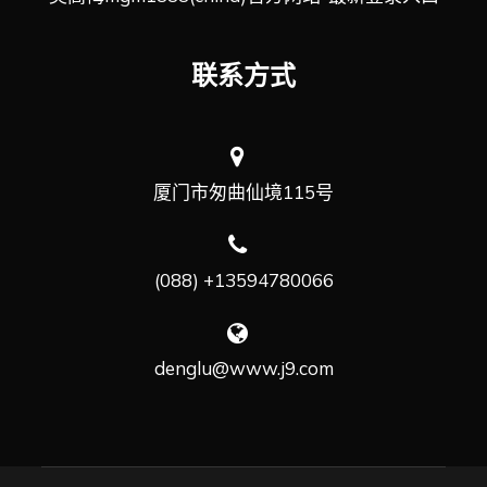
联系方式
厦门市匆曲仙境115号
(088) +13594780066
denglu@www.j9.com