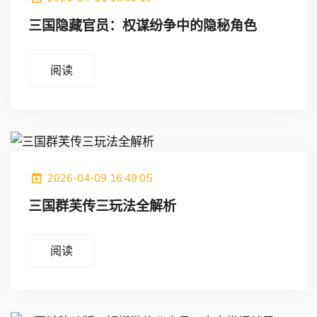
三国隐藏官员：权谋纷争中的隐秘角色
阅读
2026-04-09 16:49:05
三国群芙传三玩法全解析
阅读