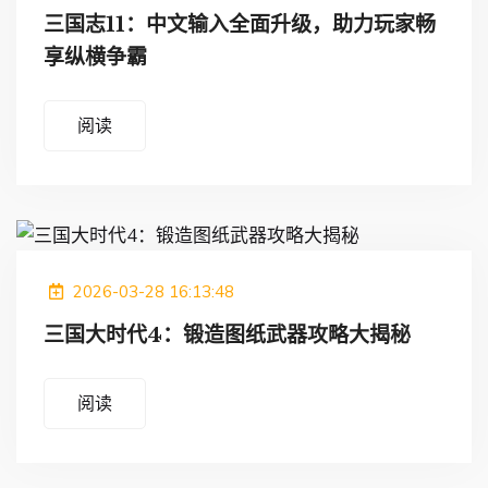
三国志11：中文输入全面升级，助力玩家畅
享纵横争霸
阅读
2026-03-28 16:13:48
三国大时代4：锻造图纸武器攻略大揭秘
阅读