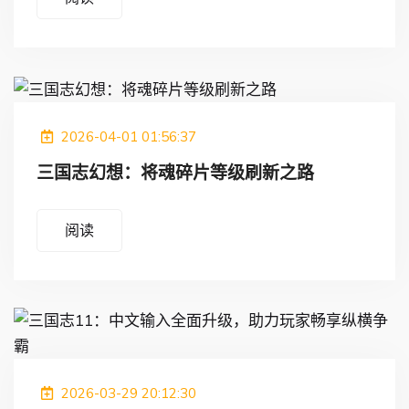
2026-04-01 01:56:37
三国志幻想：将魂碎片等级刷新之路
阅读
2026-03-29 20:12:30